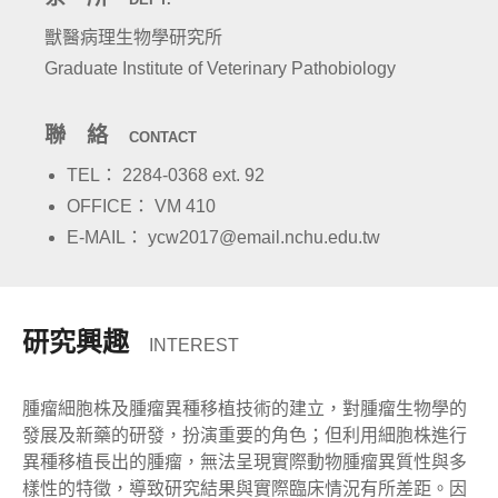
獸醫病理生物學研究所
Graduate Institute of Veterinary Pathobiology
聯 絡
CONTACT
TEL： 2284-0368 ext. 92
OFFICE： VM 410
E-MAIL： ycw2017@email.nchu.edu.tw
研究興趣
INTEREST