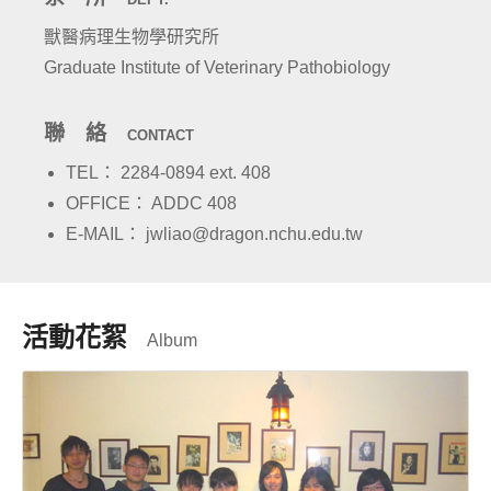
獸醫病理生物學研究所
Graduate Institute of Veterinary Pathobiology
聯 絡
CONTACT
TEL： 2284-0894 ext. 408
OFFICE： ADDC 408
E-MAIL： jwliao@dragon.nchu.edu.tw
活動花絮
Album